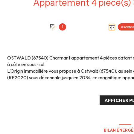
1
Ascens
OSTWALD (67540) Charmant appartement 4 pièces datant de
à côte en sous-sol.
L’Origin Immobilière vous propose à Ostwald (67540), au sei
(RE2020) sous décennale jusqu’en 2034, ce magnifique appar
modernes et un cadre de vie idéal aux portes de Strasbourg 
Situé dans un environnement calme et résidentiel, tout en re
transports (Tram et bus au pied de la copropriété) et des axes 
AFFICHER P
couples à la recherche d’un appartement récent, lumineux et f
Dès l’entrée, vous découvrirez un espace fonctionnel et par
d’environ 5 m², véritable atout pratique au quotidien offrant 
Un couloir dessert ensuite un superbe espace de vie de près 
séjour avec cuisine ouverte entièrement équipée. L’ensemble 
BILAN ÉNERG