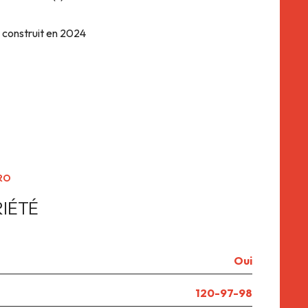
uels d'énergie : entre 461 euros et 623 euros/an.
construit en 2024
etien des communs, eau chaude/froide)
exposition Sud-Est
st à vendre pour la somme de 299 900 €. Le prix net
4.280 €
cherche de logement, entrez rapidement en contact
ascenseur
TÉRISTIQUES
visiophone
RO
IÉTÉ
Oui
120-97-98