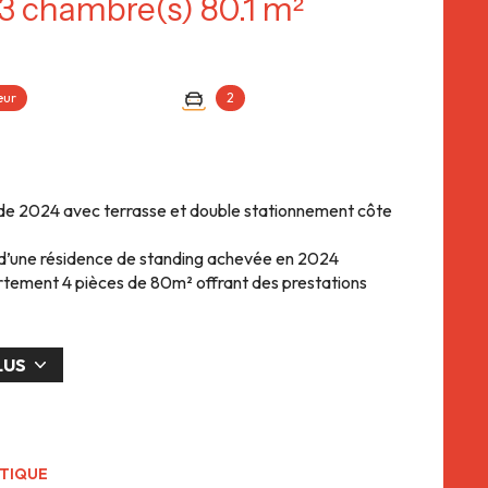
Appartement 4 pièce(s) 3 chambre(s) 80.1 m²
eur
2
 2024 avec terrasse et double stationnement côte
n d’une résidence de standing achevée en 2024
tement 4 pièces de 80m² offrant des prestations
(67000).
stant à proximité immédiate des commodités, des
autoroutiers, ce bien séduira les familles comme les
LUS
onctionnel.
faitement agencé avec une agréable buanderie
un bel espace de rangement et d’organisation.
de 30 m², baigné de lumière, comprenant un salon-
offre une atmosphère chaleureuse et conviviale.
ÉTIQUE