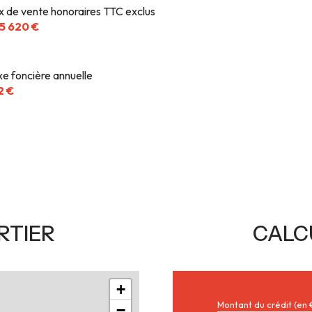
ix de vente honoraires TTC exclus
5 620 €
xe foncière annuelle
2 €
RTIER
CALC
+
Montant du crédit (en 
−