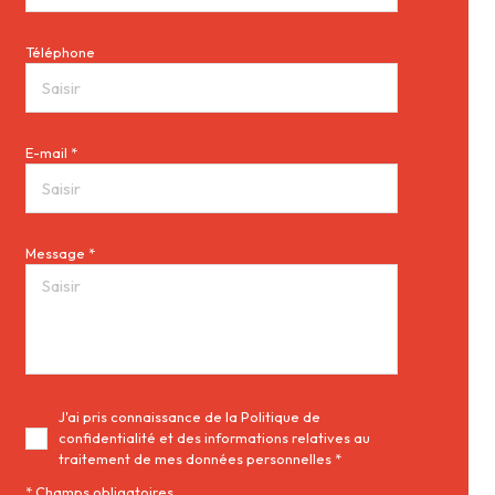
Téléphone
E-mail *
Message *
J'ai pris connaissance de la Politique de
confidentialité et des informations relatives au
traitement de mes données personnelles *
* Champs obligatoires