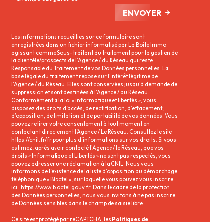
ENVOYER
Les informations recueillies sur ce formulaire sont
enregistrées dans un fichier informatisé par La Boite Immo
agissant comme Sous-traitant du traitement pour la gestion de
la clientèle/prospects de l'Agence / du Réseau qui reste
Responsable du Traitement de vos Données personnelles. La
base légale du traitement repose sur l'intérêt légitime de
l'Agence / du Réseau. Elles sont conservées jusqu'à demande de
suppression et sont destinées à l'Agence / au Réseau.
Conformément à la loi « informatique et libertés », vous
disposez des droits d’accès, de rectification, d’effacement,
d’opposition, de limitation et de portabilité de vos données. Vous
pouvez retirer votre consentement à tout moment en
contactant directement l’Agence / Le Réseau. Consultez le site
https://cnil.fr/fr
pour plus d’informations sur vos droits. Si vous
estimez, après avoir contacté l'Agence / le Réseau, que vos
droits « Informatique et Libertés » ne sont pas respectés, vous
pouvez adresser une réclamation à la CNIL. Nous vous
informons de l’existence de la liste d'opposition au démarchage
téléphonique « Bloctel », sur laquelle vous pouvez vous inscrire
ici :
https://www.bloctel.gouv.fr
. Dans le cadre de la protection
des Données personnelles, nous vous invitons à ne pas inscrire
de Données sensibles dans le champ de saisie libre.
Ce site est protégé par reCAPTCHA, les
Politiques de