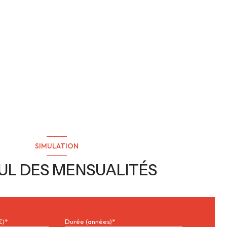
SIMULATION
UL DES MENSUALITÉS
€)*
Durée (années)*