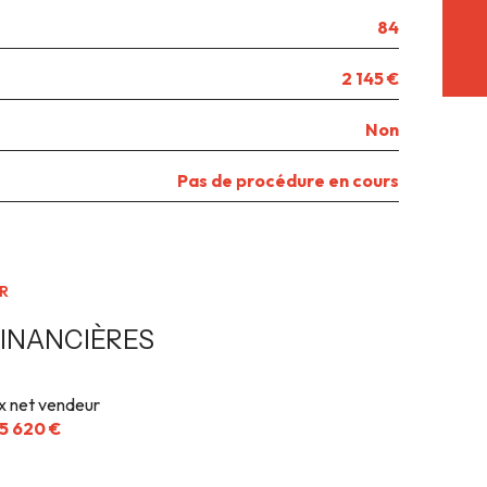
84
2 145 €
Non
Pas de procédure en cours
R
INANCIÈRES
ix net vendeur
5 620 €