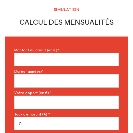
SIMULATION
CALCUL DES MENSUALITÉS
Montant du crédit (en €)*
Durée (années)*
Votre apport (en €) *
Taux d'emprunt (%) *