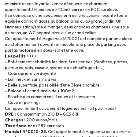
intimiste et verdoyante, venez découvrir ce charmant
appartement 3/4 pièces de 105m2 carrez en RDC surélevé.
Il se compose d'une spacieuse entrée, une cuisine récente toute
équipée donnant accès au balcon ainsi qu'au grand jardin. Un
lumineux salon/salle à manger, deux grandes chambres, une salle
de bains, un WC séparé ainsi qu'un grand cellier.
Cet appartement à Haguenau (67500) est complété par une place
de stationnement devant l'immeuble, une place de parking avec
portail motorisé en sous-sol et une cave.
Les petits ++++ :
- Entièrement réhabilité les dernières années (fenêtres, portes,
peintures, sols, cuisine, système de chauffage etc ...)
- Copropriété verdoyante
- Lumineux et sans vis à vis
- Belle superficie, possibilité d'une 3ème chambre
- Balcon et grand jardin de + 100m2
- Proche des commerces, écoles et transports
- Cave et parkings
Cet appartement au coeur d'Haguenau est fait pour vous !
DPE :
Consommation 210
D
- GES 6
B
Charges :
200 euros/mois
Taxe foncière :
587 euros/an
Mandat N°0010-23.
Cet appartement à Haguenau est à vendre