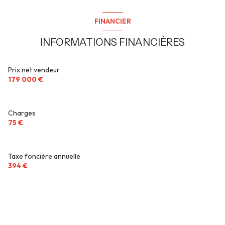
Chauffage individuel : radiateur (gaz)
FINANCIER
1 garage(s)
INFORMATIONS FINANCIÈRES
1 parking(s)
Prix net vendeur
179 000 €
exposition Sud-Est
2ème étage
Charges
75 €
vue VERDURE
Taxe foncière annuelle
cave
394 €
terrasse
interphone