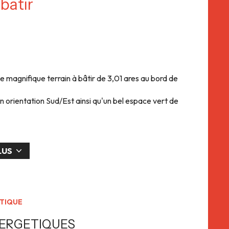
 batir
e magnifique terrain à bâtir de 3,01 ares au bord de
n orientation Sud/Est ainsi qu'un bel espace vert de
bre 2024.
umelage.
asbourg ? Vous recherchez la proximité des
LUS
est faite pour vous ! Elle dispose de toutes les
: Piste cyclable, Bus, Commerces, Supermarchés,
ire, Ecoles de la maternelle au collège, Diverses
apte à votre projet ! Achat du terrain ou projet clé en
ÉTIQUE
NERGETIQUES