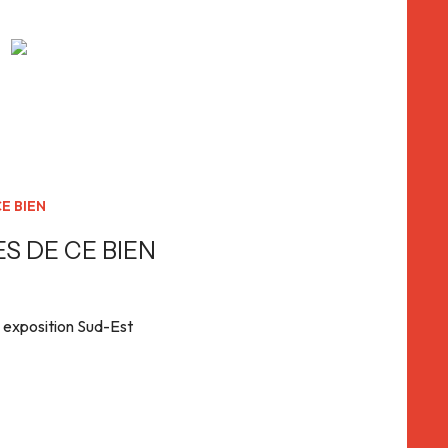
0) à Eschau (67114) est à vendre pour la somme de
cherche de logement, entrez rapidement en contact
E BIEN
S DE CE BIEN
exposition Sud-Est