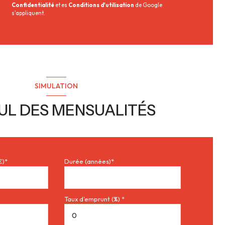
Confidentialité
et es
Conditions d'utilisation
de Google
s'appliquent.
SIMULATION
UL DES MENSUALITÉS
€)*
Durée (années)*
Taux d'emprunt (%) *