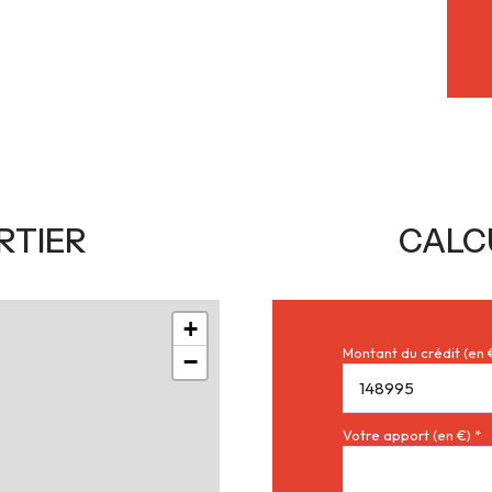
RTIER
CALC
+
Montant du crédit (en 
−
Votre apport (en €) *