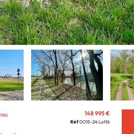
148 995 €
114)
Réf
0015-24 Lot16