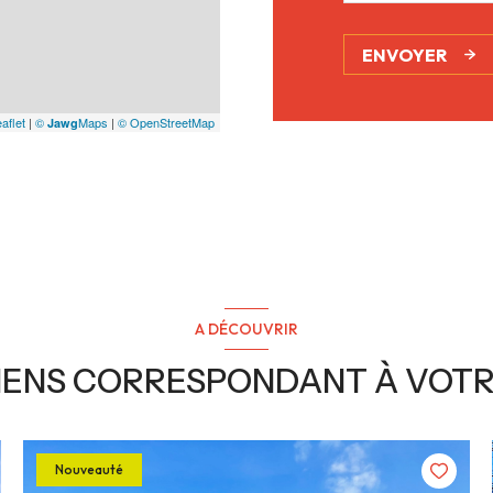
ENVOYER
aflet
|
©
Maps
|
© OpenStreetMap
Jawg
A DÉCOUVRIR
BIENS CORRESPONDANT À VOT
Nouveauté