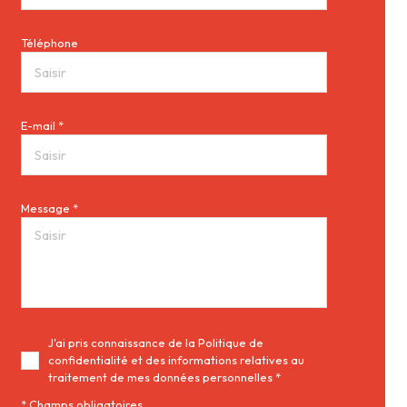
Téléphone
E-mail *
Message *
J'ai pris connaissance de la Politique de
confidentialité et des informations relatives au
traitement de mes données personnelles *
* Champs obligatoires