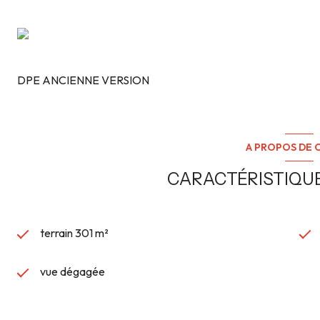
- Idéalement situé, proche des commodités
- Un projet sur mesure selon votre souhait
- Dans un cadre verdoyant
Bien non soumis au D.P.E.
Mandat N°0015-24.
Ce terrain proche de Strasbourg (6700
DPE ANCIENNE VERSION
148 995 € Honoraires à la charge du vendeur.
Pour en savoir plus ou vous faire accompagner dans votre re
avec
L’Origin Immobilière
:
Célia WEIBEL 06 25 27 04 39
A PROPOS DE C
CARACTÉRISTIQUE
terrain 301 m²
vue dégagée