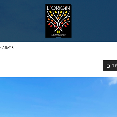
N A BATIR
TÉ