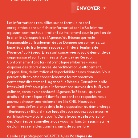
ENVOYER
Les informations recueillies sur ce formulaire sont
enregistrées dans un fichier informatisé par La Boite Immo
agissant comme Sous-traitant du traitement pour la gestion de
la clientèle/prospects de l'Agence / du Réseau qui reste
Responsable du Traitement de vos Données personnelles. La
base légale du traitement repose sur l'intérêt légitime de
l'Agence / du Réseau. Elles sont conservées jusqu'à demande de
suppression et sont destinées à l'Agence / au Réseau.
Conformément à la loi « informatique et libertés », vous
disposez des droits d’accès, de rectification, d’effacement,
d’opposition, de limitation et de portabilité de vos données. Vous
pouvez retirer votre consentement à tout moment en
contactant directement l’Agence / Le Réseau. Consultez le site
https://cnil.fr/fr
pour plus d’informations sur vos droits. Si vous
estimez, après avoir contacté l'Agence / le Réseau, que vos
droits « Informatique et Libertés » ne sont pas respectés, vous
pouvez adresser une réclamation à la CNIL. Nous vous
informons de l’existence de la liste d'opposition au démarchage
téléphonique « Bloctel », sur laquelle vous pouvez vous inscrire
ici :
https://www.bloctel.gouv.fr
. Dans le cadre de la protection
des Données personnelles, nous vous invitons à ne pas inscrire
de Données sensibles dans le champ de saisie libre.
Ce site est protégé par reCAPTCHA, les
Politiques de