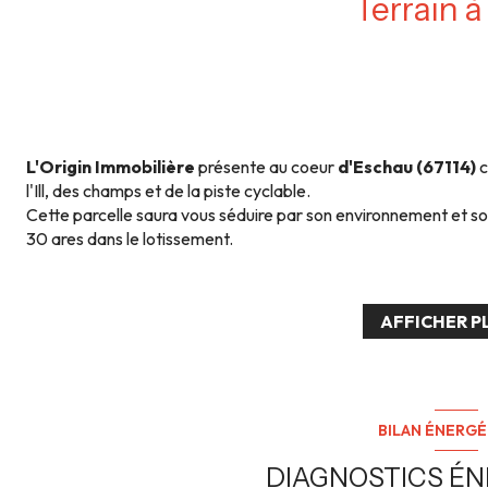
Terrain à
L'Origin Immobilière
présente au coeur
d'Eschau (67114)
c
l'Ill, des champs et de la piste cyclable.
Cette parcelle saura vous séduire par son environnement et so
30 ares dans le lotissement.
Terrain vendu viabilisé
et disponible maximum pour septem
Plusieurs parcelles disponibles sous demande, possibilité de j
Vous recherchez à construire votre maison à 10 minutes de Str
AFFICHER P
commodités et le calme de la campagne ? La commune d'Eschau 
infrastructures nécessaires à un confort de vie au quotidien 
Medecins, Proximités des axes routiers/autoroutiers, Périscola
associations sportives pour les petits comme les grands !
Vous souhaitez un projet clé en main ? L'Origin Immobilière s'ad
BILAN ÉNERG
main avec constructeur, on s'occupe de tout !
DIAGNOSTICS É
Les petits +