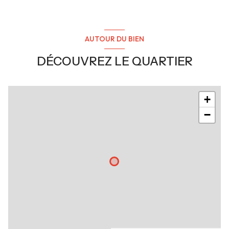
cave
terrasse
AUTOUR DU BIEN
DÉCOUVREZ LE QUARTIER
interphone
+
−