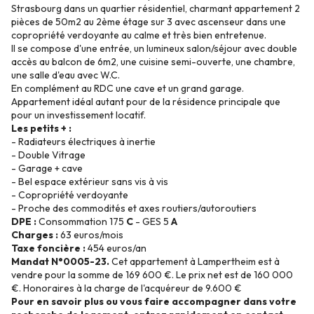
Strasbourg dans un quartier résidentiel, charmant appartement 2
pièces de 50m2 au 2ème étage sur 3 avec ascenseur dans une
copropriété verdoyante au calme et très bien entretenue.
Il se compose d'une entrée, un lumineux salon/séjour avec double
accès au balcon de 6m2, une cuisine semi-ouverte, une chambre,
une salle d'eau avec W.C.
En complément au RDC une cave et un grand garage.
Appartement idéal autant pour de la résidence principale que
pour un investissement locatif.
Les petits + :
- Radiateurs électriques à inertie
- Double Vitrage
- Garage + cave
- Bel espace extérieur sans vis à vis
- Copropriété verdoyante
- Proche des commodités et axes routiers/autoroutiers
DPE :
Consommation 175
C
- GES 5
A
Charges :
63 euros/mois
Taxe foncière :
454 euros/an
Mandat N°0005-23.
Cet appartement à Lampertheim est à
vendre pour la somme de 169 600 €. Le prix net est de 160 000
€. Honoraires à la charge de l'acquéreur de 9.600 €
Pour en savoir plus ou vous faire accompagner dans votre