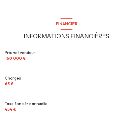
construit en 1988
kitchenette (semi-équipée)
FINANCIER
Chauffage individuel : radiateur (electrique)
INFORMATIONS FINANCIÈRES
1 garage(s)
Prix net vendeur
160 000 €
exposition Nord
2ème étage
Charges
63 €
3 étage(s)
Taxe foncière annuelle
ascenseur
454 €
vue dégagée