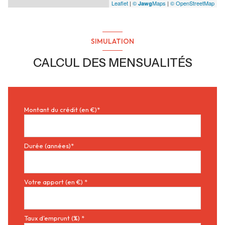
Leaflet
|
©
Maps
|
© OpenStreetMap
Jawg
SIMULATION
CALCUL DES MENSUALITÉS
Montant du crédit (en €)*
Durée (années)*
Votre apport (en €) *
Taux d'emprunt (%) *