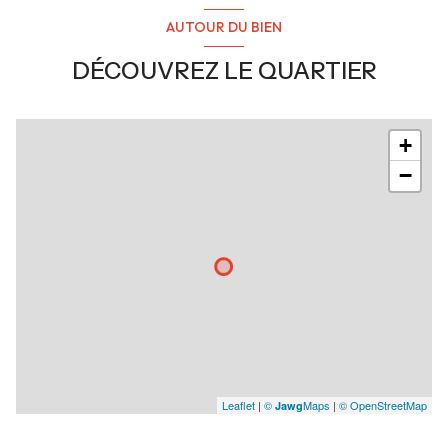
balcon
AUTOUR DU BIEN
DÉCOUVREZ LE QUARTIER
interphone
+
−
Leaflet
|
©
Maps
|
© OpenStreetMap
Jawg