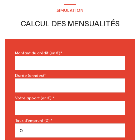
SIMULATION
CALCUL DES MENSUALITÉS
Montant du crédit (en €)*
Durée (années)*
Votre apport (en €) *
Taux d'emprunt (%) *