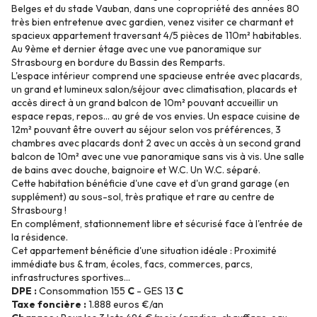
Belges et du stade Vauban, dans une copropriété des années 80
très bien entretenue avec gardien, venez visiter ce charmant et
spacieux appartement traversant 4/5 pièces de 110m² habitables.
Au 9ème et dernier étage avec une vue panoramique sur
Strasbourg en bordure du Bassin des Remparts.
L'espace intérieur comprend une spacieuse entrée avec placards,
un grand et lumineux salon/séjour avec climatisation, placards et
accès direct à un grand balcon de 10m² pouvant accueillir un
espace repas, repos... au gré de vos envies. Un espace cuisine de
12m² pouvant être ouvert au séjour selon vos préférences, 3
chambres avec placards dont 2 avec un accès à un second grand
balcon de 10m² avec une vue panoramique sans vis à vis. Une salle
de bains avec douche, baignoire et W.C. Un W.C. séparé.
Cette habitation bénéficie d'une cave et d'un grand garage (en
supplément) au sous-sol, très pratique et rare au centre de
Strasbourg !
En complément, stationnement libre et sécurisé face à l'entrée de
la résidence.
Cet appartement bénéficie d'une situation idéale : Proximité
immédiate bus & tram, écoles, facs, commerces, parcs,
infrastructures sportives...
DPE :
Consommation 155
C
- GES 13
C
Taxe foncière :
1.888 euros €/an