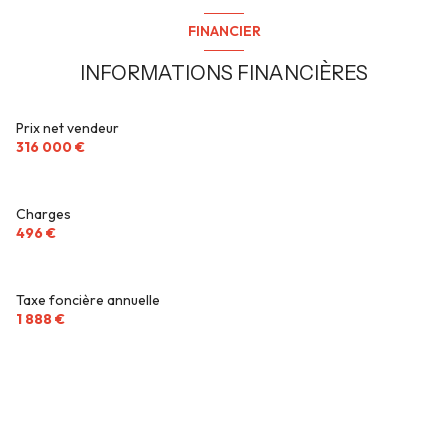
cuisine séparée (équipée)
FINANCIER
1 garage(s)
INFORMATIONS FINANCIÈRES
exposition Nord-Ouest
Prix net vendeur
316 000 €
1 niveau(x)
9ème étage
Charges
496 €
9 étage(s)
Taxe foncière annuelle
ascenseur
1 888 €
vue Panoramique
cave