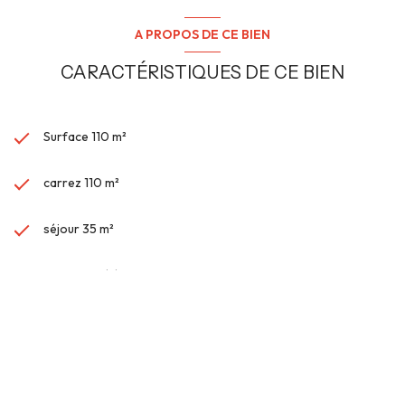
A PROPOS DE CE BIEN
CARACTÉRISTIQUES DE CE BIEN
Surface 110 m²
carrez 110 m²
séjour 35 m²
3 chambre(s)
1 salle(s) de bain
VOIR PLUS DE CARACTÉRISTIQUES
construit en 1982