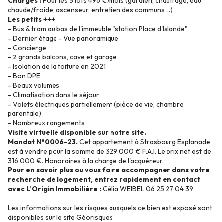
Charges :
Pour les 3 lots 496 €/mois (gardien, chauffage, eau
chaude/froide, ascenseur, entretien des communs ...)
Les petits +++
- Bus & tram au bas de l'immeuble "station Place d'Islande"
- Dernier étage - Vue panoramique
- Concierge
- 2 grands balcons, cave et garage
- Isolation de la toiture en 2021
- Bon DPE
- Beaux volumes
- Climatisation dans le séjour
- Volets électriques partiellement (pièce de vie, chambre
parentale)
- Nombreux rangements
Visite virtuelle disponible sur notre site.
Mandat N°0006-23.
Cet appartement à Strasbourg Esplanade
est à vendre pour la somme de 329 000 € F.A.I. Le prix net est de
316 000 €. Honoraires à la charge de l'acquéreur.
Pour en savoir plus ou vous faire accompagner dans votre
recherche de logement, entrez rapidement en contact
avec L’Origin Immobilière :
Célia WEIBEL 06 25 27 04 39
Les informations sur les risques auxquels ce bien est exposé sont
disponibles sur le site
Géorisques