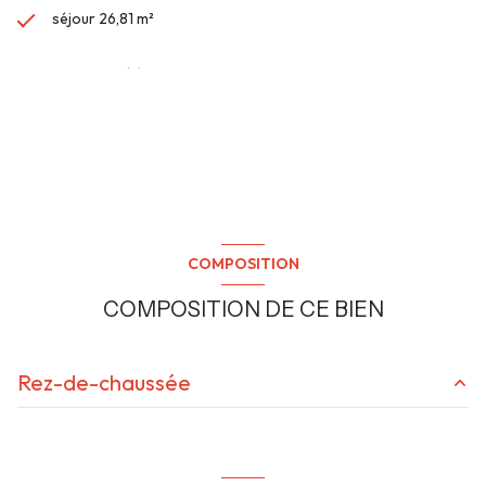
séjour 26,81 m²
2 chambre(s)
1 salle(s) de bain
VOIR PLUS DE CARACTÉRISTIQUES
construit en 1989
cuisine séparée
COMPOSITION
Chauffage individuel : convecteur (electrique)
COMPOSITION DE CE BIEN
2ème étage
Rez-de-chaussée
3 étage(s)
entrée
8.39 m²
vue Dégagée
cuisine
6.17 m²