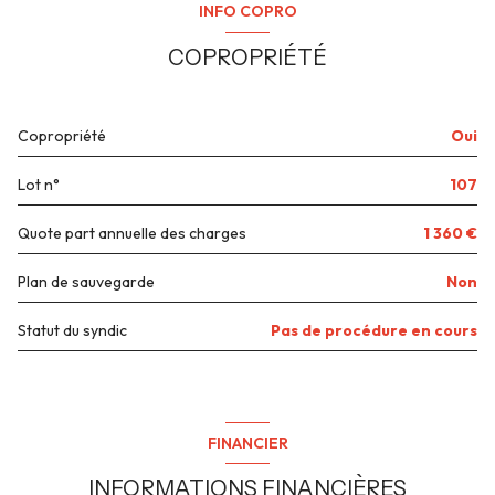
INFO COPRO
cave
salon/sejour
26.81 m²
COPROPRIÉTÉ
Chambre 1
9.71 m²
balcon
Chambre 2
8.74 m²
Copropriété
Oui
interphone
salle de bain
3.81 m²
Lot n°
107
Quote part annuelle des charges
1 360 €
Plan de sauvegarde
Non
Statut du syndic
Pas de procédure en cours
FINANCIER
INFORMATIONS FINANCIÈRES