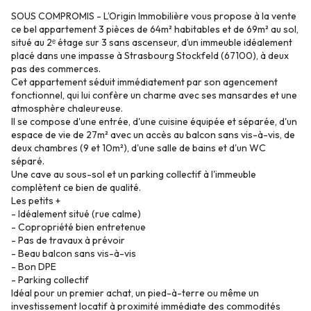
SOUS COMPROMIS - L’Origin Immobilière vous propose à la vente
ce bel appartement 3 pièces de 64m² habitables et de 69m² au sol,
situé au 2ᵉ étage sur 3 sans ascenseur, d’un immeuble idéalement
placé dans une impasse à Strasbourg Stockfeld (67100), à deux
pas des commerces.
Cet appartement séduit immédiatement par son agencement
fonctionnel, qui lui confère un charme avec ses mansardes et une
atmosphère chaleureuse.
Il se compose d'une entrée, d'une cuisine équipée et séparée, d'un
espace de vie de 27m² avec un accès au balcon sans vis-à-vis, de
deux chambres (9 et 10m²), d'une salle de bains et d'un WC
séparé.
Une cave au sous-sol et un parking collectif à l'immeuble
complètent ce bien de qualité.
Les petits +
- Idéalement situé (rue calme)
- Copropriété bien entretenue
- Pas de travaux à prévoir
- Beau balcon sans vis-à-vis
- Bon DPE
- Parking collectif
Idéal pour un premier achat, un pied-à-terre ou même un
investissement locatif à proximité immédiate des commodités