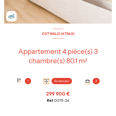
OSTWALD (67540)
Appartement 4 pièce(s) 3
chambre(s) 80.1 m²
1
Ascenseur
2
299 900 €
Réf
0075-26