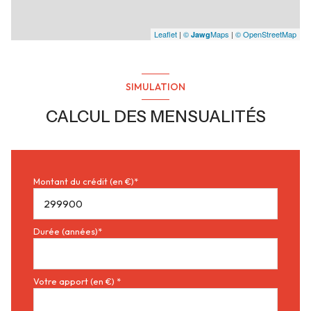
Leaflet
|
©
Maps
|
© OpenStreetMap
Jawg
SIMULATION
CALCUL DES MENSUALITÉS
Montant du crédit (en €)*
Durée (années)*
Votre apport (en €) *