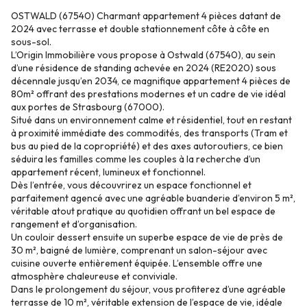
OSTWALD (67540) Charmant appartement 4 pièces datant de
2024 avec terrasse et double stationnement côte à côte en
sous-sol.
L’Origin Immobilière vous propose à Ostwald (67540), au sein
d’une résidence de standing achevée en 2024 (RE2020) sous
décennale jusqu’en 2034, ce magnifique appartement 4 pièces de
80m² offrant des prestations modernes et un cadre de vie idéal
aux portes de Strasbourg (67000).
Situé dans un environnement calme et résidentiel, tout en restant
à proximité immédiate des commodités, des transports (Tram et
bus au pied de la copropriété) et des axes autoroutiers, ce bien
séduira les familles comme les couples à la recherche d’un
appartement récent, lumineux et fonctionnel.
Dès l’entrée, vous découvrirez un espace fonctionnel et
parfaitement agencé avec une agréable buanderie d’environ 5 m²,
véritable atout pratique au quotidien offrant un bel espace de
rangement et d’organisation.
Un couloir dessert ensuite un superbe espace de vie de près de
30 m², baigné de lumière, comprenant un salon-séjour avec
cuisine ouverte entièrement équipée. L’ensemble offre une
atmosphère chaleureuse et conviviale.
Dans le prolongement du séjour, vous profiterez d’une agréable
terrasse de 10 m², véritable extension de l’espace de vie, idéale