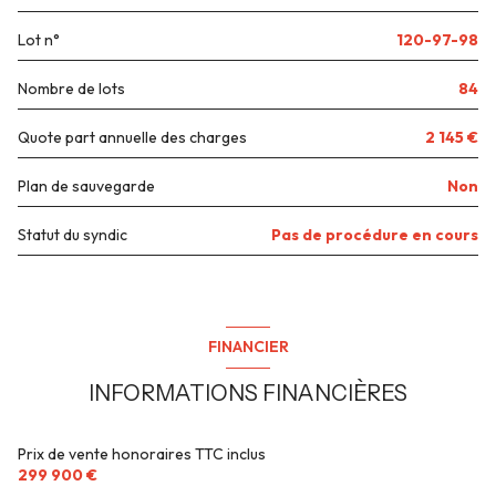
ascenseur
Lot n°
120-97-98
terrasse
Nombre de lots
84
visiophone
Quote part annuelle des charges
2 145 €
interphone
Plan de sauvegarde
Non
Statut du syndic
Pas de procédure en cours
FINANCIER
INFORMATIONS FINANCIÈRES
Prix de vente honoraires TTC inclus
299 900 €