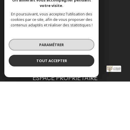
On aimerait vous accompagner pendant
votre visite.
En poursuivant, vous acceptez l'utilisation des
NOS RÉSEAUX
cookies par ce site, afin de vous proposer des
contenus adaptés et réaliser des statistiques !
NOUS SUIVRE
PARAMÉTRER
TOUT ACCEPTER
VOTRE ESPACE
L’Origin Immobilière
Agence
ESPACE PROPRIÉTAIRE
Se connecter