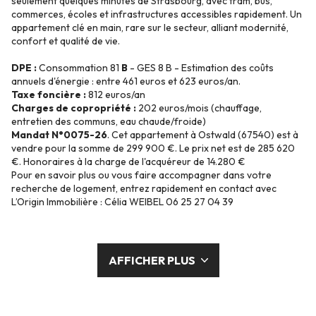
seulement quelques minutes de Strasbourg, avec tram, bus,
commerces, écoles et infrastructures accessibles rapidement. Un
appartement clé en main, rare sur le secteur, alliant modernité,
confort et qualité de vie.
DPE :
Consommation 81
B
- GES 8 B - Estimation des coûts
annuels d'énergie : entre 461 euros et 623 euros/an.
Taxe foncière :
812 euros/an
Charges de copropriété :
202 euros/mois (chauffage,
entretien des communs, eau chaude/froide)
Mandat N°0075-26
. Cet appartement à Ostwald (67540) est à
vendre pour la somme de 299 900 €. Le prix net est de 285 620
€. Honoraires à la charge de l'acquéreur de 14.280 €
Pour en savoir plus ou vous faire accompagner dans votre
recherche de logement, entrez rapidement en contact avec
L’Origin Immobilière : Célia WEIBEL 06 25 27 04 39
AFFICHER PLUS