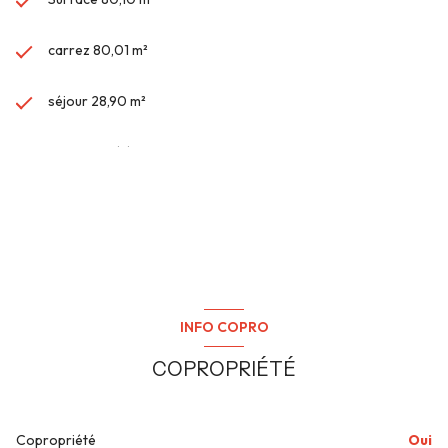
carrez 80,01 m²
séjour 28,90 m²
3 chambre(s)
1 salle(s) d'eau
VOIR PLUS DE CARACTÉRISTIQUES
construit en 2024
cuisine américaine (équipée)
INFO COPRO
exposition Sud-Est
COPROPRIÉTÉ
3ème étage
Copropriété
Oui