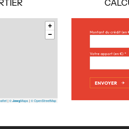
RTIER
CALC
+
Montant du crédit (en 
−
Votre apport (en €) *
ENVOYER
aflet
|
©
Maps
|
© OpenStreetMap
Jawg