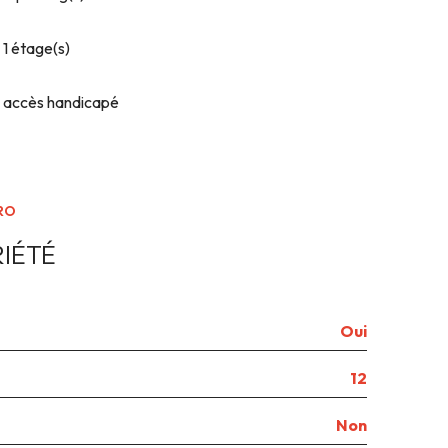
1 étage(s)
accès handicapé
RO
IÉTÉ
Oui
12
Non