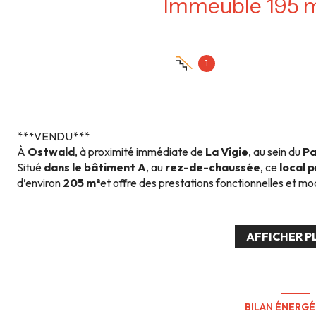
1
***VENDU***
À
Ostwald
, à proximité immédiate de
La Vigie
, au sein du
Pa
Situé
dans le bâtiment A
, au
rez-de-chaussée
, ce
local 
d’environ
205 m²
et offre des prestations fonctionnelles et mo
Il se compose, au
rez-de-chaussée
, d’un espace d’accueil, d
stockage, d’un WC ainsi que d’une salle d’eau.
À l’
étage
, une
mezzanine
accueille divers bureaux ainsi qu’
AFFICHER P
flexible des postes de travail.
À l’
extérieur
, le bien dispose de
11 places de stationneme
recharge pour véhicule électrique
, un véritable atout pour
Ce local bénéficie d’un emplacement stratégique, facilement ac
libérale ou de services.
BILAN ÉNERG