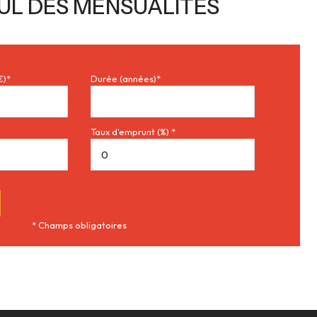
UL DES MENSUALITÉS
€)*
Durée (années)*
Taux d'emprunt (%) *
* Champs obligatoires