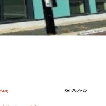
Réf
0054-25
7540)