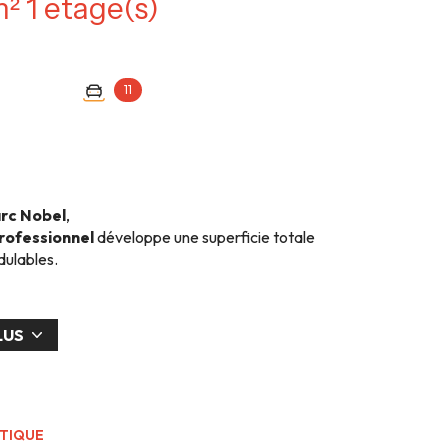
Immeuble 195 m² 1 etage(s)
11
rc Nobel
,
professionnel
développe une superficie totale
dulables.
e plusieurs bureaux, d’un espace cuisine, d’un hall de
un espace
open space
, permettant une organisation
LUS
nt privatives
, dont
une équipée d’une borne de
 les entreprises.
cessible, idéal pour une activité tertiaire, médicale,
ÉTIQUE